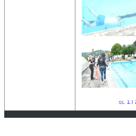
<<
1
|